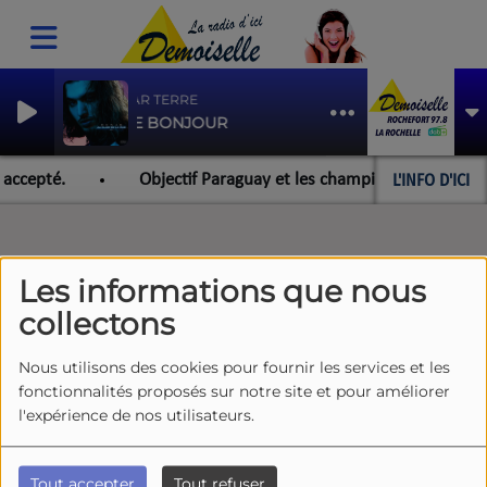
FINIR PAR TERRE
JEANNE BONJOUR
L'INFO D'ICI
accepté.
Objectif Paraguay et les championnats du monde 
Les informations que nous
collectons
Nous utilisons des cookies pour fournir les services et les
fonctionnalités proposés sur notre site et pour améliorer
l'expérience de nos utilisateurs.
Tout accepter
Tout refuser