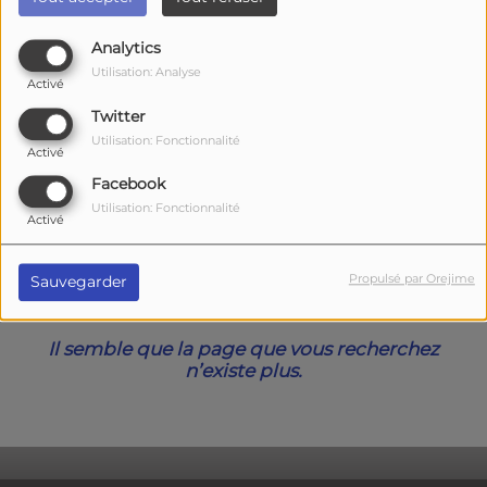
40
Analytics
Utilisation: Analyse
Activé
Twitter
Utilisation: Fonctionnalité
Activé
Facebook
Utilisation: Fonctionnalité
Activé
Oups, vous avez
Propulsé par Orejime
Sauvegarder
rencontré une erreur.
Il semble que la page que vous recherchez
n’existe plus.