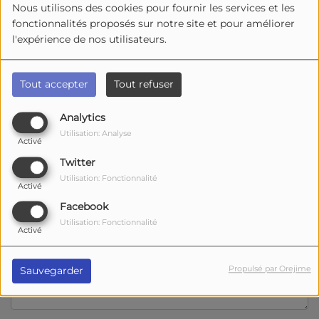
Email
*
Nous utilisons des cookies pour fournir les services et les
fonctionnalités proposés sur notre site et pour améliorer
l'expérience de nos utilisateurs.
Téléphone
Tout accepter
Tout refuser
Site Web
Analytics
Utilisation: Analyse
Activé
Twitter
Sujet
*
Utilisation: Fonctionnalité
Activé
Facebook
Message
*
Utilisation: Fonctionnalité
Activé
Propulsé par Orejime
Sauvegarder