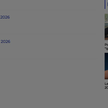
 2026
l 2026
Le "Festibal " des
Po
pompiers de Rochefort
"I
maintenu et placé sous
C
le signe de la sobriété
sa
Le Journal du 06 août
Le
2026
2