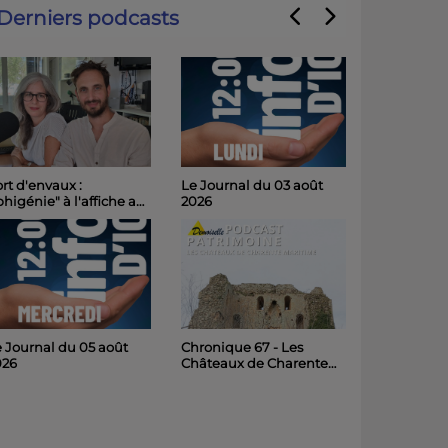
Derniers podcasts
Le Journal du 03 août
rt d'envaux :
2026
phigénie" à l'affiche au
hâteau de Panloy
medi soir
 Journal du 05 août
Chronique 67 - Les
026
Châteaux de Charente
Maritime