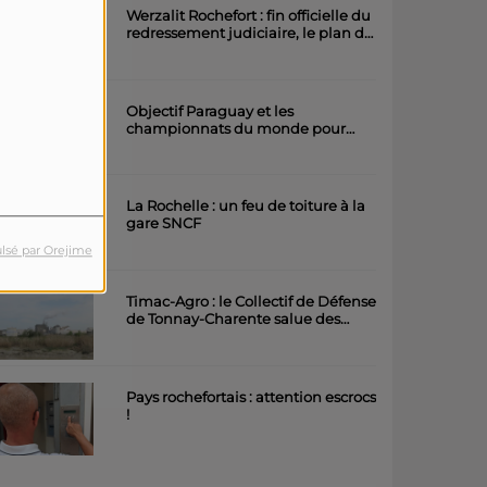
Werzalit Rochefort : fin officielle du
redressement judiciaire, le plan de
la direction a été accepté.
Objectif Paraguay et les
championnats du monde pour
l'équipe rochefortaise de roller
artistique
La Rochelle : un feu de toiture à la
gare SNCF
lsé par Orejime
Timac-Agro : le Collectif de Défense
de Tonnay-Charente salue des
avancées importantes
Pays rochefortais : attention escrocs
!