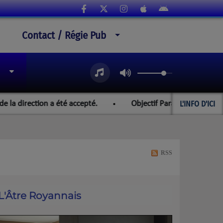
Contact / Régie Pub
L'INFO D'ICI
rection a été accepté.
Objectif Paraguay et les champion
RSS
L'Âtre Royannais