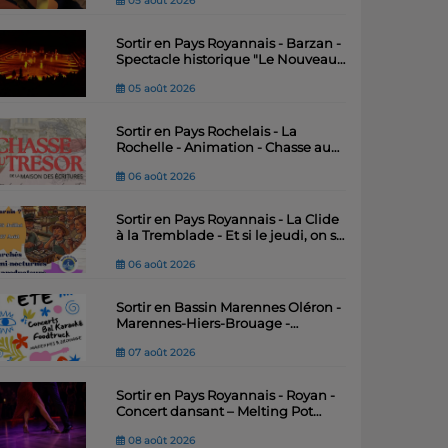
05 août 2026
Sortir en Pays Royannais - Barzan -
Spectacle historique "Le Nouveau
Royaume" – Théâtre antique du Fâ
05 août 2026
Sortir en Pays Rochelais - La
Rochelle - Animation - Chasse au
trésor de la Maison des Ecritures
06 août 2026
Sortir en Pays Royannais - La Clide
à la Tremblade - Et si le jeudi, on se
"marais"
06 août 2026
Sortir en Bassin Marennes Oléron -
Marennes-Hiers-Brouage -
Festiv’Été : quatre soirées
07 août 2026
musicales pour animer l’été .
Sortir en Pays Royannais - Royan -
Concert dansant – Melting Pot
Salsa
08 août 2026