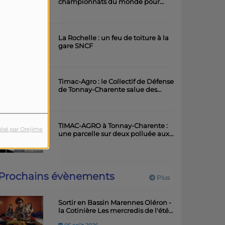
championnats du monde pour
l'équipe rochefortaise de roller
artistique
La Rochelle : un feu de toiture à la
gare SNCF
Timac-Agro : le Collectif de Défense
de Tonnay-Charente salue des
avancées importantes
TIMAC-AGRO à Tonnay-Charente :
lsé par Orejime
une parcelle sur deux polluée aux
métaux lourds
Prochains évènements
Plus
Sortir en Bassin Marennes Oléron -
la Cotinière Les mercredis de l'été -
Balades musicales