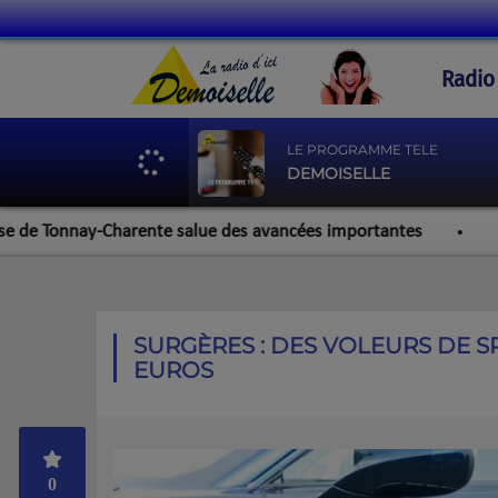
Radio
LE PROGRAMME TELE
DEMOISELLE
onnay-Charente salue des avancées importantes
Werzalit 
SURGÈRES : DES VOLEURS DE S
EUROS
0