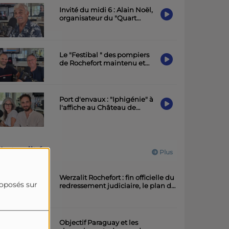
Invité du midi 6 : Alain Noël,
organisateur du "Quart
d'Ecu raconte Puy-du-Lac",
19ème édition.
Le "Festibal " des pompiers
de Rochefort maintenu et
placé sous le signe de la
sobriété
Port d'envaux : "Iphigénie" à
l'affiche au Château de
Panloy samedi soir
Actualités
Plus
Werzalit Rochefort : fin officielle du
roposés sur
redressement judiciaire, le plan de
la direction a été accepté.
Objectif Paraguay et les