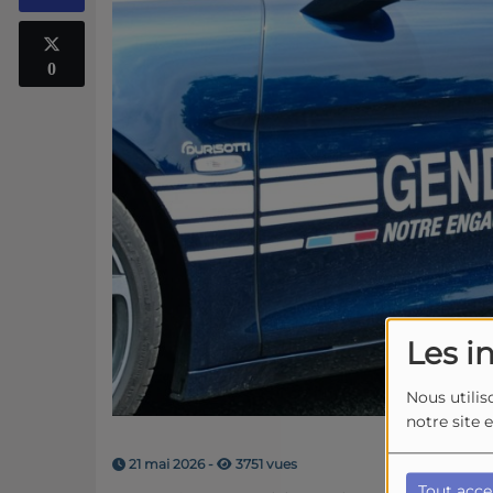
0
Les i
Nous utilis
notre site 
21 mai 2026 -
3751 vues
Tout acce