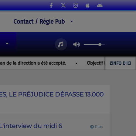
Contact / Régie Pub
L'INFO D'ICI
direction a été accepté.
Objectif Paraguay et les champio
S, LE PRÉJUDICE DÉPASSE 13.000
L'interview du midi 6
Plus