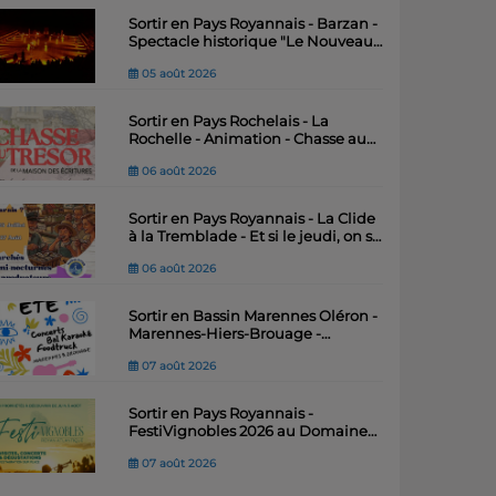
Sortir en Pays Royannais - Barzan -
Spectacle historique "Le Nouveau
Royaume" – Théâtre antique du Fâ
05 août 2026
Sortir en Pays Rochelais - La
Rochelle - Animation - Chasse au
trésor de la Maison des Ecritures
06 août 2026
Sortir en Pays Royannais - La Clide
à la Tremblade - Et si le jeudi, on se
"marais"
06 août 2026
Sortir en Bassin Marennes Oléron -
Marennes-Hiers-Brouage -
Festiv’Été : quatre soirées
07 août 2026
musicales pour animer l’été .
Sortir en Pays Royannais -
FestiVignobles 2026 au Domaine
Le Champ des Vignes – Jean du
07 août 2026
Voyage