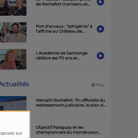
de Rochefort maintenu et
placé sous le signe de la
sobriété
Port d'envaux : "Iphigénie" à
l'affiche au Château de
Panloy samedi soir
L'Académie de Saintonge
célèbre ses 70 ans et
présente une exposition à la
Maison de la Charente-
Maritime
Actualités
Plus
Werzalit Rochefort : fin officielle du
redressement judiciaire, le plan de
la direction a été accepté.
Objectif Paraguay et les
championnats du monde pour
roposés sur
l'équipe rochefortaise de roller