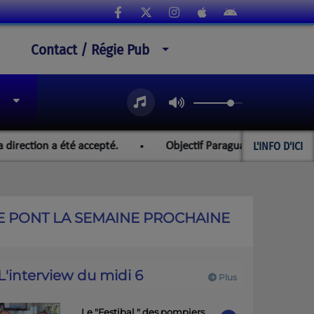
Contact / Régie Pub
L'INFO D'ICI
n a été accepté.
Objectif Paraguay et les championnats d
 LE PONT LA SEMAINE PROCHAINE
L'interview du midi 6
Plus
Le "Festibal " des pompiers