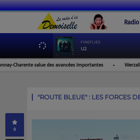
Radio
FIREFLIES
U2
harente salue des avancées importantes
Werzalit Rochefor
"ROUTE BLEUE" : LES FORCES D
0