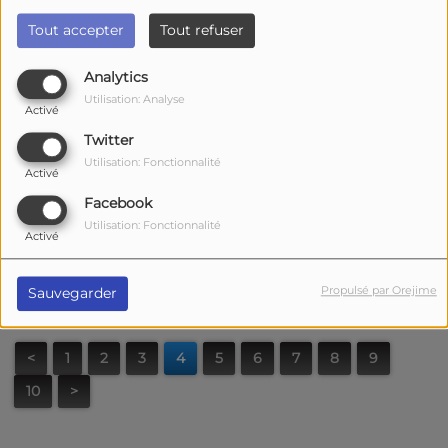
Tout accepter
Tout refuser
Analytics
Utilisation: Analyse
Activé
Twitter
Utilisation: Fonctionnalité
Activé
Facebook
Utilisation: Fonctionnalité
Activé
Propulsé par Orejime
Sauvegarder
<
1
2
3
4
5
6
7
8
9
10
>