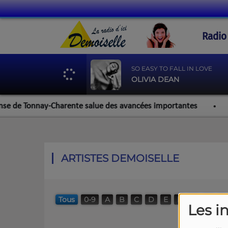
Radio
SO EASY TO FALL IN LOVE
OLIVIA DEAN
se de Tonnay-Charente salue des avancées importantes
We
ARTISTES DEMOISELLE
Tous
0-9
A
B
C
D
E
F
G
H
I
Les i