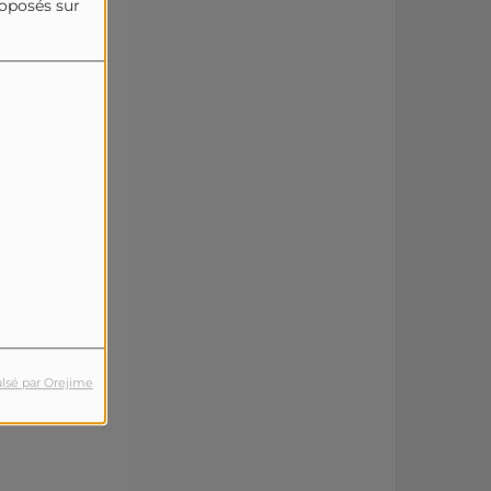
roposés sur
lsé par Orejime