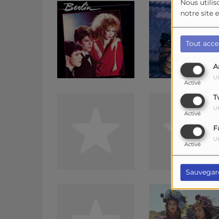
Nous utilis
notre site 
Tout acce
A
Ut
Activé
T
Ut
Activé
F
Ut
Activé
Sauvegar