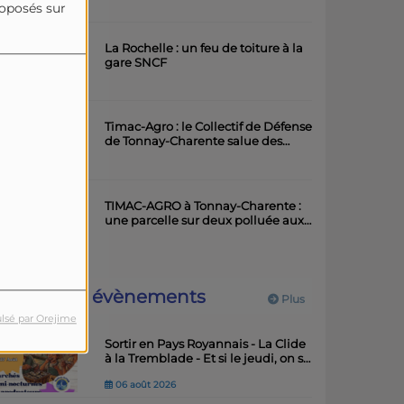
roposés sur
artistique
La Rochelle : un feu de toiture à la
gare SNCF
Timac-Agro : le Collectif de Défense
de Tonnay-Charente salue des
avancées importantes
TIMAC-AGRO à Tonnay-Charente :
une parcelle sur deux polluée aux
métaux lourds
Prochains évènements
Plus
lsé par Orejime
Sortir en Pays Royannais - La Clide
à la Tremblade - Et si le jeudi, on se
"marais"
06 août 2026