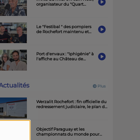
organisateur du "Quart
d'Ecu raconte Puy-du-Lac",
19ème édition.
Le "Festibal " des pompiers
de Rochefort maintenu et
placé sous le signe de la
sobriété
Port d'envaux : "Iphigénie" à
l'affiche au Château de
Panloy samedi soir
Actualités
Plus
Werzalit Rochefort : fin officielle du
redressement judiciaire, le plan de
la direction a été accepté.
Objectif Paraguay et les
championnats du monde pour
l'équipe rochefortaise de roller