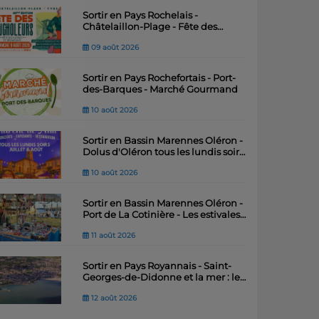
Sortir en Pays Rochelais -
Châtelaillon-Plage - Fête des
Boucholeurs
09 août 2026
Sortir en Pays Rochefortais - Port-
des-Barques - Marché Gourmand
10 août 2026
Sortir en Bassin Marennes Oléron -
Dolus d'Oléron tous les lundis soir -
Grand Marché de Nuit 2026 !
10 août 2026
Sortir en Bassin Marennes Oléron -
Port de La Cotinière - Les estivales :
marché nocturne artisanal
11 août 2026
Sortir en Pays Royannais - Saint-
Georges-de-Didonne et la mer : les
pilotes de la Gironde
12 août 2026