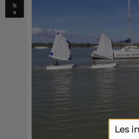
0
Les i