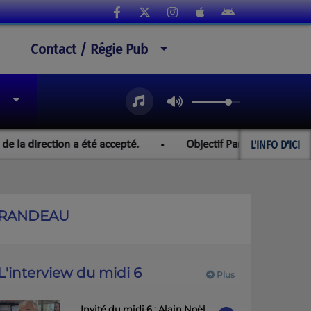
Contact / Régie Pub
L'INFO D'ICI
ection a été accepté.
Objectif Paraguay et les championna
GARANDEAU
L'interview du midi 6
Plus
Invité du midi 6 : Alain Noël,