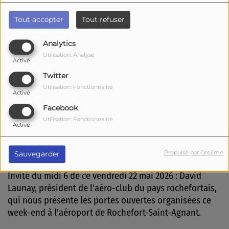
Tout accepter
Tout refuser
Analytics
Utilisation: Analyse
Activé
Twitter
Utilisation: Fonctionnalité
Activé
Facebook
Utilisation: Fonctionnalité
Activé
1823 vues
Écouter le podcast
Télécharger le podcast
Propulsé par Orejime
Sauvegarder
Invité du midi 6 de ce vendredi 22 mai 2026 : David
Launay, président de l'aéro-club du pays rochefortais,
qui nous présente les portes ouvertes organisées ce
week-end à l'aéroport de Rochefort-Saint-Agnant.