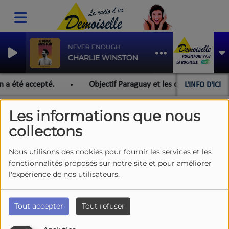
NEVER ENOUGH
CHARLIE WINSTON
L'INFO D'ICI
n a été accepté.
Objectif Paraguay et les championnats du
Les informations que nous
collectons
ARTISTES DEMOISELLE
RSS
Nous utilisons des cookies pour fournir les services et les
fonctionnalités proposés sur notre site et pour améliorer
l'expérience de nos utilisateurs.
Tous
0-9
A
B
C
D
E
F
G
H
I
J
K
L
M
N
O
P
Q
R
S
T
U
V
Tout accepter
Tout refuser
W
X
Y
Z