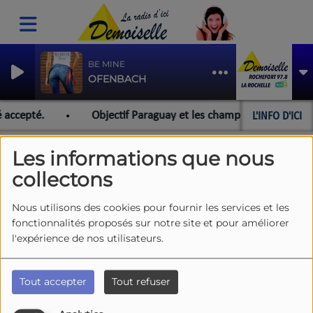
BE MINE
OFENBACH
L'INFO D'ICI
 accepté.
Objectif Paraguay et les championnats du monde
Les informations que nous
collectons
ARTISTES DEMOISELLE
RSS
Nous utilisons des cookies pour fournir les services et les
fonctionnalités proposés sur notre site et pour améliorer
l'expérience de nos utilisateurs.
Tous
0-9
A
B
C
D
E
F
G
H
I
J
K
L
M
N
O
P
Q
R
S
T
U
V
Tout accepter
Tout refuser
W
X
Y
Z