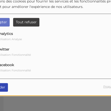
ons des cookies pour fournir les services et les fonctionnalités p
et pour améliorer l'expérience de nos utilisateurs.
pter
Tout refuser
nalytics
ilisation: Analyse
witter
ilisation: Fonctionnalité
acebook
ilisation: Fonctionnalité
Propu
der