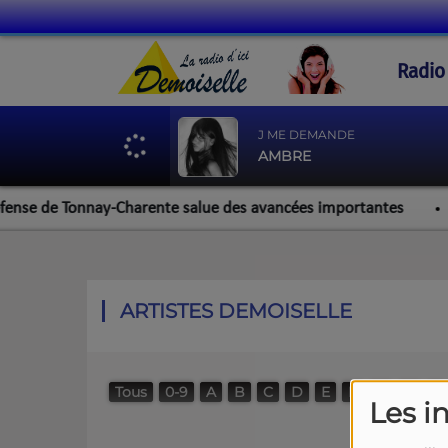
Radio
J ME DEMANDE
AMBRE
ense de Tonnay-Charente salue des avancées importantes
ARTISTES DEMOISELLE
Tous
0-9
A
B
C
D
E
F
G
H
I
Les i