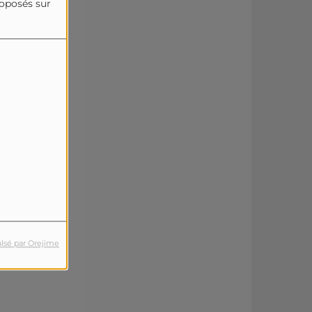
roposés sur
lsé par Orejime