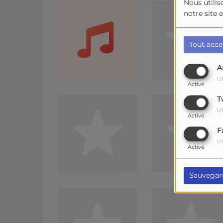
Nous utilis
notre site 
Tout acce
A
Ut
Activé
T
Ut
Activé
F
Ut
Activé
Sauvegar