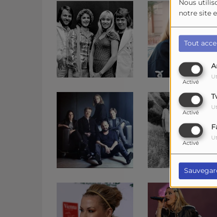
Nous utilis
notre site 
Tout acce
A
Ut
Activé
T
Ut
Activé
F
Ut
Activé
Sauvegar