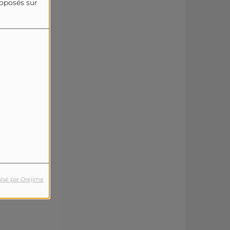
roposés sur
lsé par Orejime