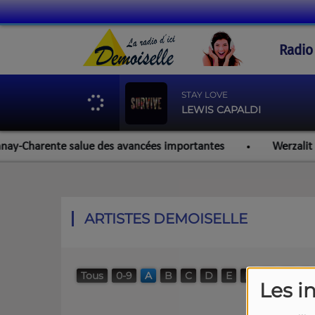
Radio
STAY LOVE
LEWIS CAPALDI
ay-Charente salue des avancées importantes
Werzalit Roch
ARTISTES DEMOISELLE
Tous
0-9
A
B
C
D
E
F
G
H
I
Les i