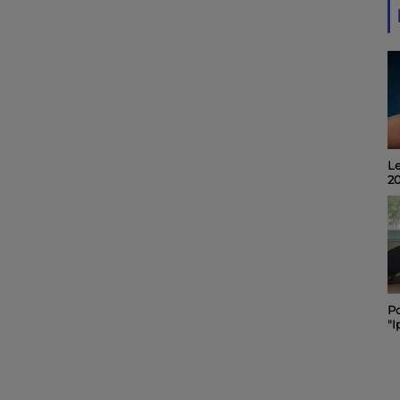
Le
Invité du midi 6 : Alain
2
Noël, organisateur du
"Quart d'Ecu raconte
Puy-du-Lac", 19ème
édition.
Po
Le "Festibal " des
"I
pompiers de Rochefort
C
maintenu et placé sous
sa
le signe de la sobriété