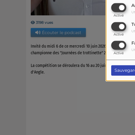
A
Ut
Activé
3198 vues
T
Ut
Écouter le podcast
Activé
F
Invité du midi 6 de ce mercredi 10 juin 2026 : Roland Cloch
Ut
championne des "Journées de trottinette" 2025.
Activé
La compétition se déroulera du 16 au 20 juin, elle passera 
Sauvegar
d'Angle.