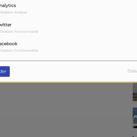
nalytics
ilisation: Analyse
witter
ilisation: Fonctionnalité
Télécharger le podcast
acebook
ard, maire de Champagne, et organisateur de l'évènement, et Lucie,
ilisation: Fonctionnalité
par Soubise, Champagne, Beaugeay, Moëze, La Gripperie et Saint-Jean
Propu
der