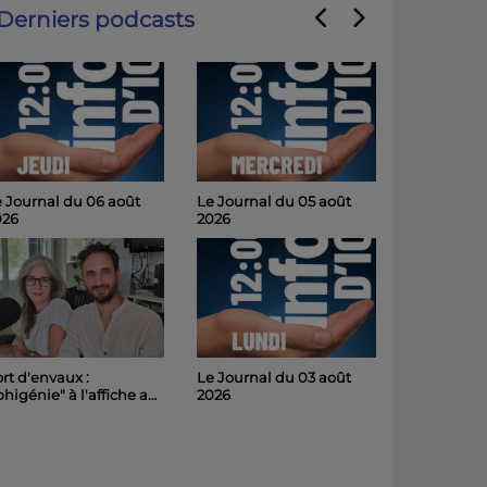
Derniers podcasts
 Journal du 06 août
Le Journal du 05 août
026
2026
Le Journal du 03 août
rt d'envaux :
2026
phigénie" à l'affiche au
hâteau de Panloy
medi soir