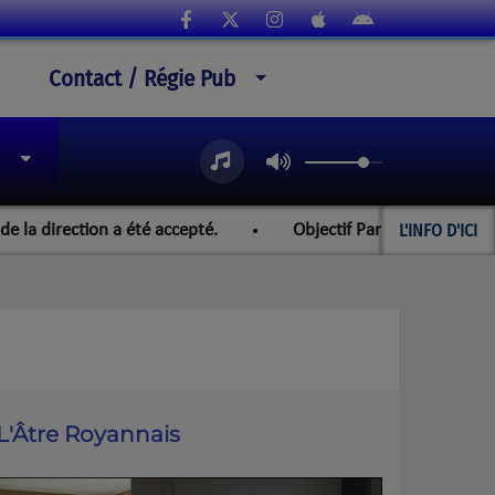
Contact / Régie Pub
L'INFO D'ICI
rection a été accepté.
Objectif Paraguay et les championn
L'Âtre Royannais