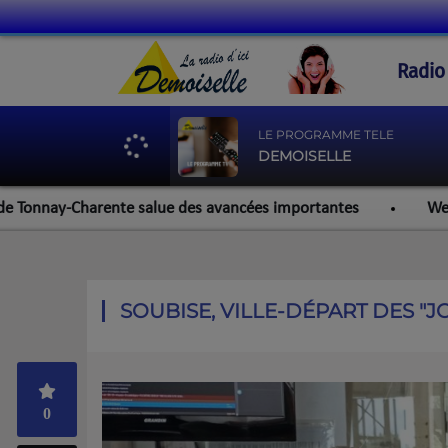
Radio
LE PROGRAMME TELE
DEMOISELLE
nay-Charente salue des avancées importantes
Werzalit Roc
SOUBISE, VILLE-DÉPART DES "J
0