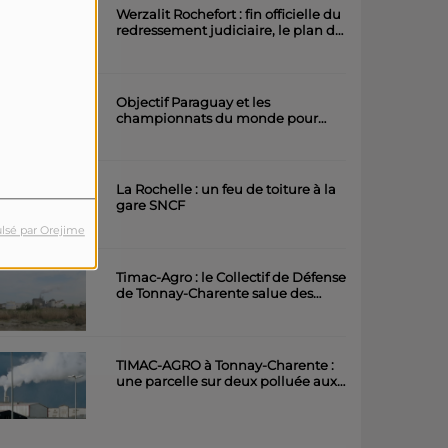
Werzalit Rochefort : fin officielle du
redressement judiciaire, le plan de
la direction a été accepté.
Objectif Paraguay et les
championnats du monde pour
l'équipe rochefortaise de roller
artistique
La Rochelle : un feu de toiture à la
gare SNCF
lsé par Orejime
Timac-Agro : le Collectif de Défense
de Tonnay-Charente salue des
avancées importantes
TIMAC-AGRO à Tonnay-Charente :
une parcelle sur deux polluée aux
métaux lourds