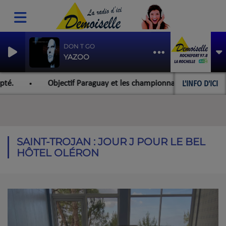
DON T GO
YAZOO
L'INFO D'ICI
é.
Objectif Paraguay et les championnats du monde pour l
SAINT-TROJAN : JOUR J POUR LE BEL
HÔTEL OLÉRON