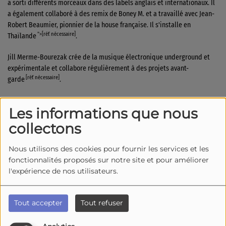
a sorti différents morceaux dans des labels anglais et internationaux. Il
a également collaboré à des remix de Boney M. et a travaillé avec Jean-
Robert Beaumier, pionnier de la house française. Il s'installe en
">[réf. nécessaire]
Thaïlande
.
Jill Merme-Bourezak crée de la musique électronique underground et
expérimentale et collabore régulièrement à des projets avant-
[réf. nécessaire]
garde
.
Discographie
Les informations que nous
collectons
Compilation
Nous utilisons des cookies pour fournir les services et les
2011 :
Référence 80: Bandolero
fonctionnalités proposés sur notre site et pour améliorer
l'expérience de nos utilisateurs.
Singles
1983 :
Paris Latino
Tout accepter
Tout refuser
1984 :
Cocoloco
1985 :
Conquistador
(promotionnel)
1988 :
Bagatelle