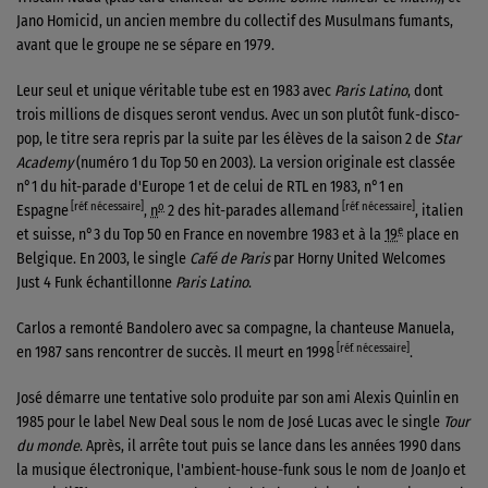
Jano Homicid, un ancien membre du collectif des Musulmans fumants,
avant que le groupe ne se sépare en 1979.
Leur seul et unique véritable tube est en 1983 avec
Paris Latino
, dont
trois millions de disques seront vendus. Avec un son plutôt funk-disco-
pop, le titre sera repris par la suite par les élèves de la saison 2 de
Star
Academy
(numéro 1 du Top 50 en 2003). La version originale est classée
n°1 du hit-parade d'Europe 1 et de celui de RTL en 1983, n°1 en
[réf. nécessaire]
o
[réf. nécessaire]
Espagne
,
n
2 des hit-parades
allemand
, italien
e
et suisse, n°3 du Top 50 en France en
novembre 1983
et à la
19
place en
Belgique. En 2003, le single
Café de Paris
par Horny United Welcomes
Just 4 Funk échantillonne
Paris Latino
.
Carlos a remonté Bandolero avec sa compagne, la chanteuse Manuela,
[réf. nécessaire]
en 1987 sans rencontrer de succès. Il meurt en 1998
.
José démarre une tentative solo produite par son ami Alexis Quinlin en
1985 pour le label New Deal sous le nom de José Lucas avec le single
Tour
du monde
. Après, il arrête tout puis se lance dans les années 1990 dans
la musique électronique, l'ambient-house-funk sous le nom de JoanJo et