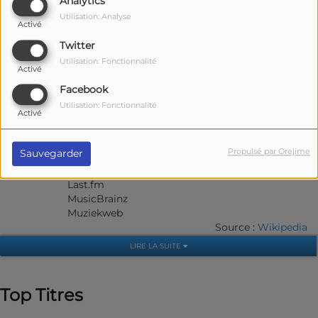
Analytics
1989 :
Rêves noirs
Utilisation: Analyse
Activé
Notes et références
Twitter
Utilisation: Fonctionnalité
Activé
Liens externes
Facebook
Utilisation: Fonctionnalité
Activé
Ressources relatives à la musique
:
Propulsé par Orejime
Sauvegarder
AllMusic
Discogs
Last.fm
MusicBrainz
Muziekweb
Source :
Wikipedia
LIRE LA SUITE
Top Titres