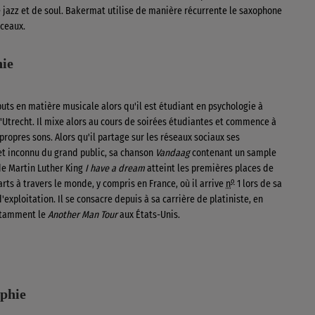
 jazz et de soul. Bakermat utilise de manière récurrente le saxophone
ceaux.
ie
ébuts en matière musicale alors qu'il est étudiant en psychologie à
d'Utrecht. Il mixe alors au cours de soirées étudiantes et commence à
propres sons. Alors qu'il partage sur les réseaux sociaux ses
et inconnu du grand public, sa chanson
Vandaag
contenant un sample
de Martin Luther King
I have a dream
atteint les premières places de
o
ts à travers le monde, y compris en France, où il arrive
n
1 lors de sa
exploitation. Il se consacre depuis à sa carrière de platiniste, en
otamment le
Another Man Tour
aux États-Unis.
phie