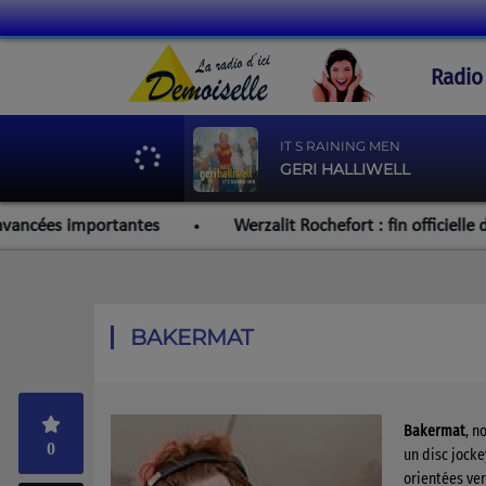
Radio
IT S RAINING MEN
GERI HALLIWELL
 importantes
Werzalit Rochefort : fin officielle du redres
BAKERMAT
Bakermat
, n
0
un disc jock
orientées ver