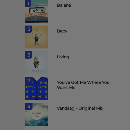
1
Baianá
3
Baby
5
Living
7
You've Got Me Where You
Want Me
9
Vandaag - Original Mix