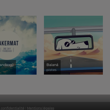
andaag)
Baianá
pistes
 confidentialité
|
Mentions légales