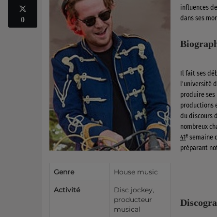
influences de
dans ses mor
0
Biograph
Il fait ses d
l'université 
produire ses 
productions 
du discours 
nombreux char
e
41
semaine d'
préparant n
Genre
House music
Activité
Disc jockey,
producteur
Discogra
musical