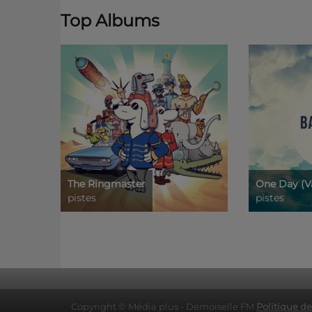
Top Albums
The Ringmaster
One Day (V
pistes
pistes
Copyright © Média plus - Demoiselle FM
Politique de