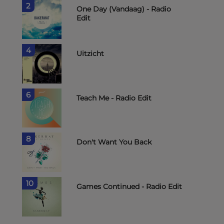
2
One Day (Vandaag) - Radio
Edit
4
Uitzicht
6
Teach Me - Radio Edit
8
Don't Want You Back
10
Games Continued - Radio Edit