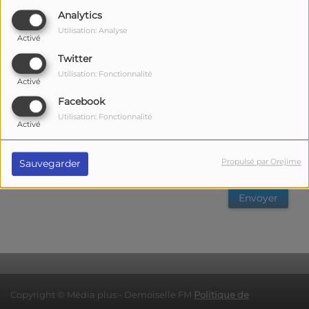
Analytics
Votre nom :
Utilisation: Analyse
Activé
Twitter
Votre email :
Utilisation: Fonctionnalité
Activé
Facebook
Utilisation: Fonctionnalité
Activé
Propulsé par Orejime
Sauvegarder
Envoyer
Copyright © Média plus - Demoiselle FM
Politique de