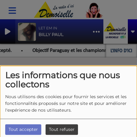
LET EM IN
BILLY PAUL
L'INFO D'ICI
cepté.
Objectif Paraguay et les championnats du monde po
Les informations que nous
collectons
SUPPRIMER VOS INFORMATIONS
PERSONNELLES
Nous utilisons des cookies pour fournir les services et les
fonctionnalités proposés sur notre site et pour améliorer
l'expérience de nos utilisateurs.
Votre prénom :
Tout accepter
Tout refuser