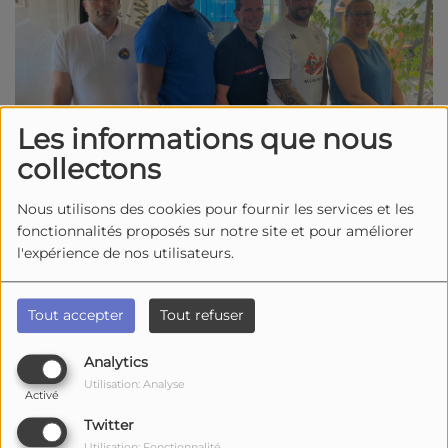
Les informations que nous
collectons
Nous utilisons des cookies pour fournir les services et les
1792 vues
fonctionnalités proposés sur notre site et pour améliorer
Écouter le podcast
Télécharger le podcast
l'expérience de nos utilisateurs.
Hier soir dans l’émission
Studio Sports
, Patrick
Adrianessens recevait plusieurs invités pour faire le
Tout accepter
Tout refuser
tour de l’actualité
sportive
et
événementielle
du
territoire.
Analytics
Utilisation: Analyse
Activé
Sarah Richard
, Présidente du
Rochefort Basket
, était
Twitter
accompagnée de
Nicolas Couturier
afin de présenter le
Utilisation: Fonctionnalité