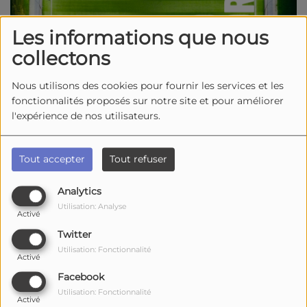
Les informations que nous
collectons
Nous utilisons des cookies pour fournir les services et les
fonctionnalités proposés sur notre site et pour améliorer
l'expérience de nos utilisateurs.
Tout accepter
Tout refuser
Analytics
Utilisation: Analyse
1428 vues
Activé
Écouter le podcast
Télécharger le podcast
Twitter
Utilisation: Fonctionnalité
Activé
Dans
Studio Sports
hier soir, plusieurs invités étaient
Facebook
au micro pour évoquer l’actualité sportive locale !
Utilisation: Fonctionnalité
Activé