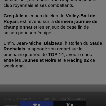
club royannais et ses combattants.
Greg Alleix
, coach du club de
Volley-Ball de
Royan
, est revenu sur la
dernière journée de
championnat
et les enjeux de cette fin de
saison pour son équipe.
Enfin,
Jean-Michel Blaizeau
, historien du
Stade
Rochelais
, a apporté son regard sur la
prochaine journée de
TOP 14
, avec le choc
entre les
Jaunes et Noirs
et le
Racing 92
ce
week-end.
Copyright © Média plus - Demoiselle FM
Politique de
0
0
confidentialité
|
Mentions légales