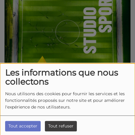
Les informations que nous
collectons
1440 vues
Nous utilisons des cookies pour fournir les services et les
fonctionnalités proposés sur notre site et pour améliorer
Écouter le podcast
Télécharger le podcast
l'expérience de nos utilisateurs.
Jeudi dans
Studio Sports
, plusieurs invités
étaient au micro de Patrick Adriaenssens pour
Tout accepter
Tout refuser
revenir sur l’actualité sportive locale et régionale.