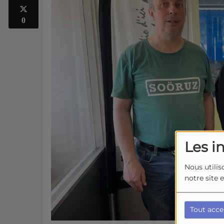
0
Les i
Nous utilis
notre site 
Tout acce