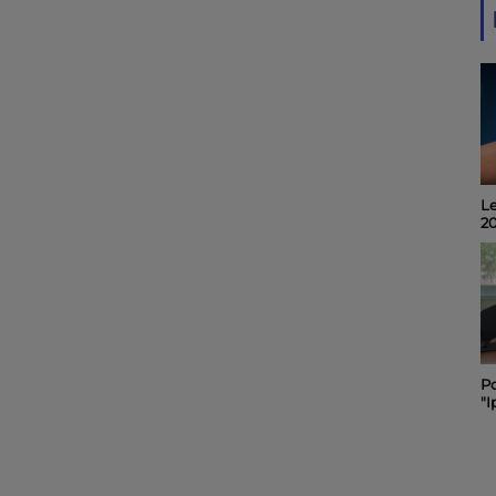
Le
Invité du midi 6 : Alain
2
Noël, organisateur du
"Quart d'Ecu raconte
Puy-du-Lac", 19ème
édition.
Po
Le "Festibal " des
"I
pompiers de Rochefort
C
maintenu et placé sous
sa
le signe de la sobriété