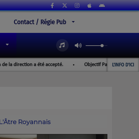
Contact / Régie Pub
L'INFO D'ICI
irection a été accepté.
Objectif Paraguay et les champion
L'Âtre Royannais