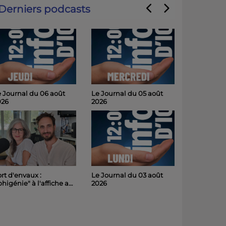
Derniers podcasts
 Journal du 06 août
Le Journal du 05 août
026
2026
Le Journal du 03 août
rt d'envaux :
2026
phigénie" à l'affiche au
hâteau de Panloy
medi soir