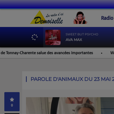
Radio
SWEET BUT PSYCHO
AVA MAX
nnay-Charente salue des avancées importantes
Werzalit Ro
PAROLE D'ANIMAUX DU 23 MAI 
0