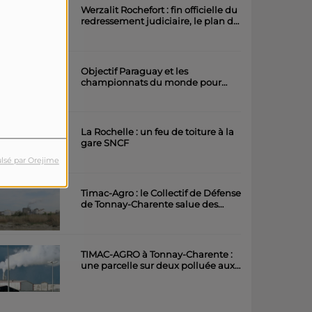
Werzalit Rochefort : fin officielle du
redressement judiciaire, le plan de
la direction a été accepté.
Objectif Paraguay et les
championnats du monde pour
l'équipe rochefortaise de roller
artistique
La Rochelle : un feu de toiture à la
gare SNCF
lsé par Orejime
Timac-Agro : le Collectif de Défense
de Tonnay-Charente salue des
avancées importantes
TIMAC-AGRO à Tonnay-Charente :
une parcelle sur deux polluée aux
métaux lourds