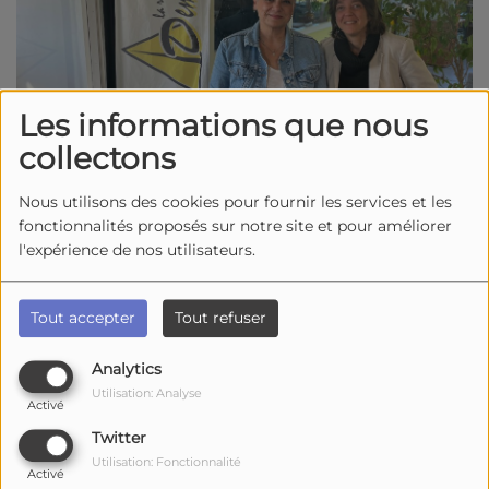
Les informations que nous
collectons
Nous utilisons des cookies pour fournir les services et les
fonctionnalités proposés sur notre site et pour améliorer
2886 vues
l'expérience de nos utilisateurs.
Écouter le podcast
Télécharger le podcast
Dans cette émission de
Parole d’animaux
,
Tout accepter
Tout refuser
Rachelle recevait
Agnès
, représentante de la
Brigade de Protection Animale
, pour évoquer
Analytics
les missions de cette association engagée dans
Utilisation: Analyse
Activé
la défense du
bien-être animal
. Enquêtes pour
Twitter
maltraitance, interventions sur le terrain,
Utilisation: Fonctionnalité
sauvetages et sensibilisation du public : elle a
Activé