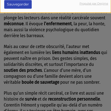
sans détour.
Propulsé par Orejime
Sauvegarder
Dans
Derrière les murs de Rochefort
, Corentin Frémont
plonge les lecteurs dans une réalité carcérale souvent
méconnue
. Il évoque
l’enfermement
, la peur, la honte,
mais aussi la violence psychologique du quotidien
derrière les barreaux.
Mais au cœur de cette obscurité, l’auteur met
également en lumière les
liens humains inattendus
qui
peuvent naître en prison. Des gestes simples, des
solidarités discrètes, et surtout l’importance du
soutien des proches
. L’amour d’une mère, d’un
compagnon ou d’une famille devient alors une
véritable
bouée de sauvetage
pour ne pas sombrer.
Plus qu’un simple récit carcéral, ce livre est aussi une
histoire de
survie
et de
reconstruction personnelle
.
Corentin Frémont y rappelle qu’au-delà d’un numéro
d’écrou, il y a toujours un être humain, avec ses