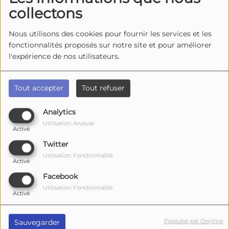
collectons
Nous utilisons des cookies pour fournir les services et les
fonctionnalités proposés sur notre site et pour améliorer
l'expérience de nos utilisateurs.
Tout accepter
Tout refuser
Analytics
Utilisation: Analyse
Activé
Twitter
1270 vues
Utilisation: Fonctionnalité
Activé
Écouter le podcast
Télécharger le podcast
Facebook
Dans Parlons d’Ici,
Michaël Condom
reçoit
Arnaud
Utilisation: Fonctionnalité
Activé
Fenioux
, pour
le festival Les Sables Électroniques
qui
se déroule du 29 au 31 mai 2026 sur la plage des
Propulsé par Orejime
Vergnes à Meschers-sur-Gironde.
Sauvegarder