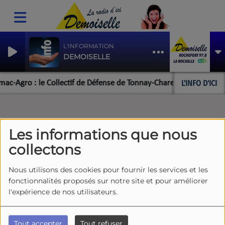
L'INFORMATION
DEMOISELLE
L'INFO D'ICI
ac-Agro : le Collectif de Défense de Tonnay-Charente salue des 
Les informations que nous
collectons
Nous utilisons des cookies pour fournir les services et les
fonctionnalités proposés sur notre site et pour améliorer
l'expérience de nos utilisateurs.
Tout accepter
Tout refuser