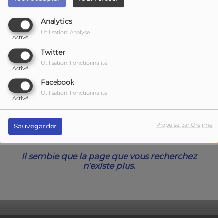
40
Analytics
Utilisation: Analyse
Activé
Twitter
Utilisation: Fonctionnalité
Activé
Facebook
Utilisation: Fonctionnalité
Activé
Oups, vous avez
Propulsé par Orejime
Sauvegarder
rencontré une erreur.
Il semble que la page que vous recherchez
n’existe plus.