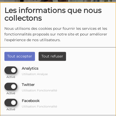
Les informations que nous
collectons
Nous utilisons des cookies pour fournir les services et les
fonctionnalités proposés sur notre site et pour améliorer
l'expérience de nos utilisateurs.
2597 vues
Tout accepter
Tout refuser
Écouter le podcast
Télécharger le podcast
Analytics
Dans ce premier numéro de "
L'escale santé
"
Utilisation: Analyse
Activé
en partenariat avec la CPTS (
communauté
Twitter
professionnelle territoriale de santé)
que vous
Utilisation: Fonctionnalité
retrouvez les
derniers vendredis
du mois sur
Activé
Demoiselle
,
Margaux
accueille
Carole LAHON
,
Facebook
psychologue libérale
installée à la Maison de
Utilisation: Fonctionnalité
Activé
Santé Pluriprofessionnelle Champlain à