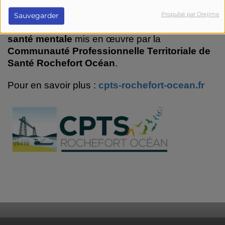
Rochefort.
Propulsé par Orejime
Sauvegarder
Elle nous présente le dispositif innovant en
santé mentale
mis en œuvre par la
Communauté Professionnelle Territoriale de
Santé Rochefort Océan
.
Pour en savoir plus :
cpts-rochefort-ocean.fr