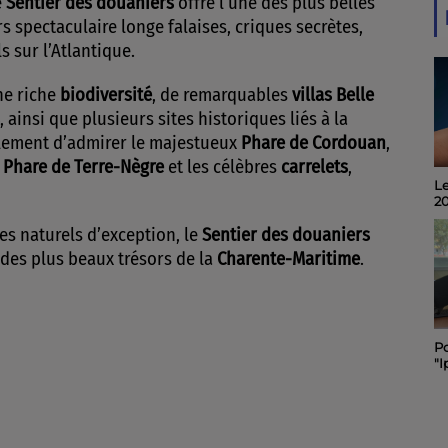
e
Sentier des douaniers
offre l’une des plus belles
s spectaculaire longe falaises, criques secrètes,
 sur l’Atlantique.
une riche
biodiversité
, de remarquables
villas Belle
, ainsi que plusieurs sites historiques liés à la
alement d’admirer le majestueux
Phare de Cordouan
,
e
Phare de Terre-Nègre
et les célèbres
carrelets
,
Le
Invité du midi 6 : Alain
2
Noël, organisateur du
"Quart d'Ecu raconte
es naturels d’exception, le
Sentier des douaniers
Puy-du-Lac", 19ème
édition.
 des plus beaux trésors de la
Charente-Maritime
.
Po
Le "Festibal " des
"I
pompiers de Rochefort
C
maintenu et placé sous
sa
le signe de la sobriété