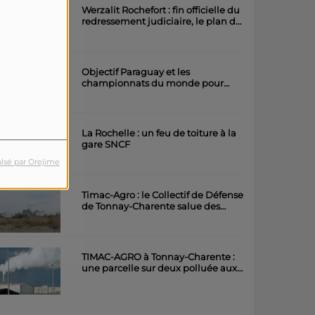
Werzalit Rochefort : fin officielle du
redressement judiciaire, le plan de
la direction a été accepté.
Objectif Paraguay et les
championnats du monde pour
l'équipe rochefortaise de roller
artistique
La Rochelle : un feu de toiture à la
gare SNCF
lsé par Orejime
Timac-Agro : le Collectif de Défense
de Tonnay-Charente salue des
avancées importantes
TIMAC-AGRO à Tonnay-Charente :
une parcelle sur deux polluée aux
métaux lourds