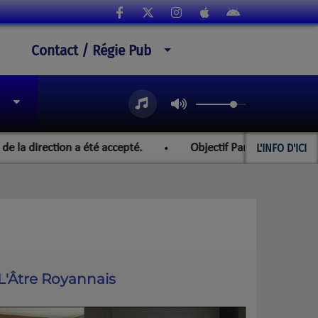
Contact / Régie Pub
L'INFO D'ICI
ection a été accepté.
Objectif Paraguay et les championn
L'Âtre Royannais