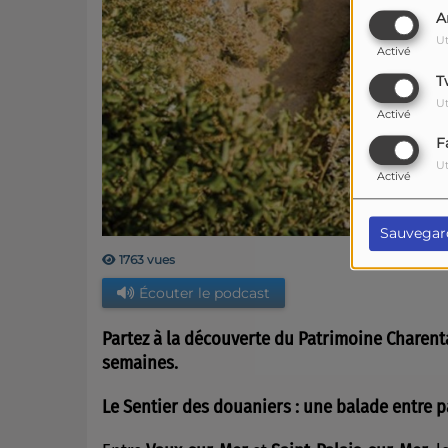
A
Ut
Activé
T
Ut
Activé
F
Ut
Activé
Sauvegar
1763 vues
Écouter le podcast
Partez à la découverte du Patrimoine Charent
semaines.
Le Sentier des douaniers : une balade entre 