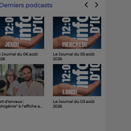
Derniers podcasts
 Journal du 06 août
Le Journal du 05 août
026
2026
Le Journal du 03 août
rt d'envaux :
2026
phigénie" à l'affiche au
hâteau de Panloy
medi soir