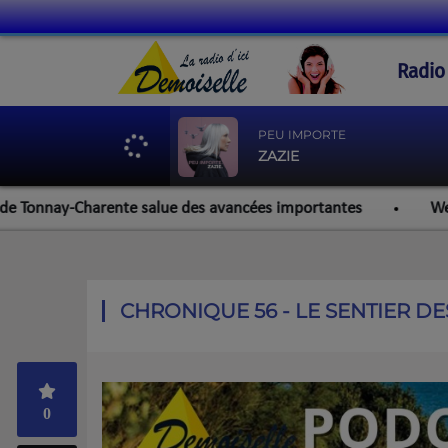
Radio
PEU IMPORTE
ZAZIE
nay-Charente salue des avancées importantes
Werzalit Roc
CHRONIQUE 56 - LE SENTIER D
0