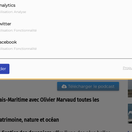
nalytics
ilisation: Analyse
witter
ilisation: Fonctionnalité
acebook
ilisation: Fonctionnalité
Propu
der
Télécharger le podcast
ais-Maritime avec Olivier Marvaud toutes les
patrimoine, nature et océan