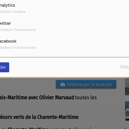
nalytics
ilisation: Analyse
witter
ilisation: Fonctionnalité
acebook
ilisation: Fonctionnalité
Propu
der
Télécharger le podcast
ais-Maritime avec Olivier Marvaud
toutes les
trésors verts de la Charente-Maritime