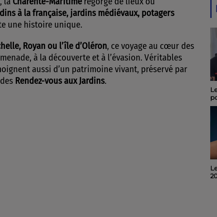
, la
Charente-Maritime
regorge de lieux où
rdins à la française, jardins médiévaux, potagers
te une histoire unique.
helle, Royan ou l’île d’Oléron
, ce voyage au cœur des
romenade, à la découverte et à l’évasion. Véritables
moignent aussi d’un patrimoine vivant, préservé par
 des
Rendez-vous aux Jardins
.
Le Journal du 08 août
Le
2026
p
ma
le
Invité du midi 6 : Alain
Le
Noël, organisateur du
2
"Quart d'Ecu raconte
Puy-du-Lac", 19ème
édition.