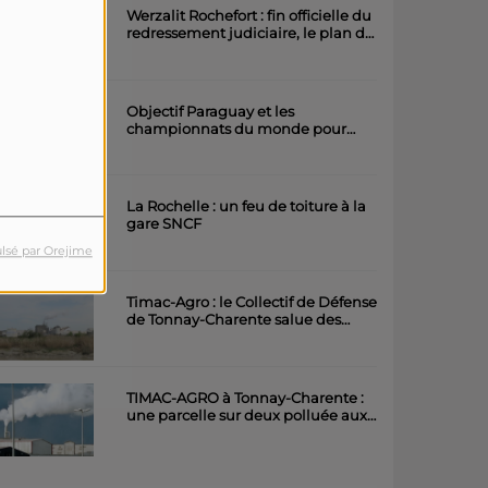
Werzalit Rochefort : fin officielle du
redressement judiciaire, le plan de
la direction a été accepté.
Objectif Paraguay et les
championnats du monde pour
l'équipe rochefortaise de roller
artistique
La Rochelle : un feu de toiture à la
gare SNCF
lsé par Orejime
Timac-Agro : le Collectif de Défense
de Tonnay-Charente salue des
avancées importantes
TIMAC-AGRO à Tonnay-Charente :
une parcelle sur deux polluée aux
métaux lourds