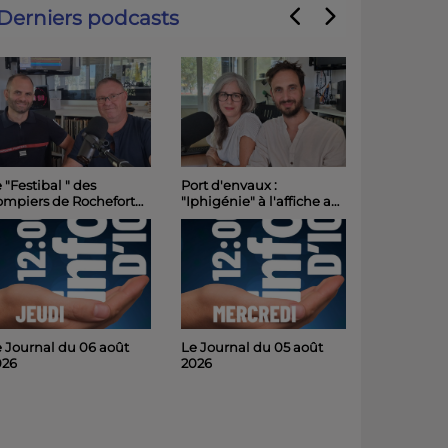
Derniers podcasts
 "Festibal " des
Port d'envaux :
ompiers de Rochefort
"Iphigénie" à l'affiche au
intenu et placé sous
Château de Panloy
 signe de la sobriété
samedi soir
 Journal du 06 août
Le Journal du 05 août
026
2026