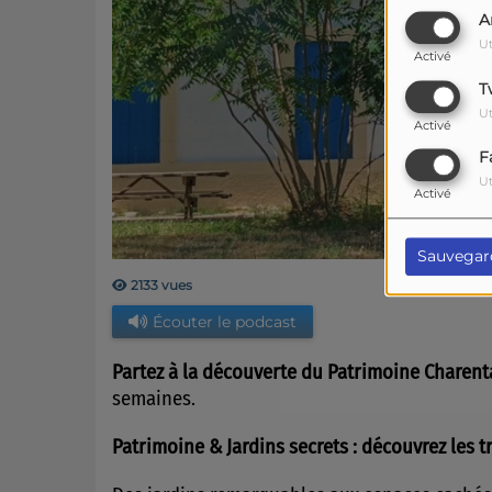
A
Ut
Activé
T
Ut
Activé
F
Ut
Activé
Sauvegar
2133 vues
Écouter le podcast
Partez à la découverte du Patrimoine Charent
semaines.
Patrimoine & Jardins secrets : découvrez les 