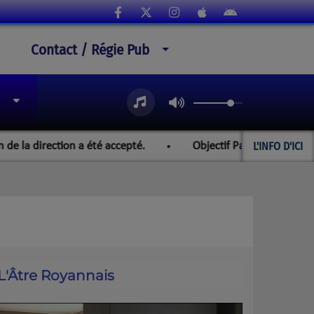
Contact / Régie Pub
L'INFO D'ICI
irection a été accepté.
Objectif Paraguay et les champion
L'Âtre Royannais