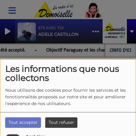
ETE AVEC TOI
ADELE CASTILLON
L'INFO D'ICI
été accepté.
Objectif Paraguay et les championnats du mo
Les informations que nous
collectons
PODCASTS
RSS
Nous utilisons des cookies pour fournir les services et les
fonctionnalités proposés sur notre site et pour améliorer
l'expérience de nos utilisateurs.
Agenda Loisirs
Tout accepter
Tout refuser