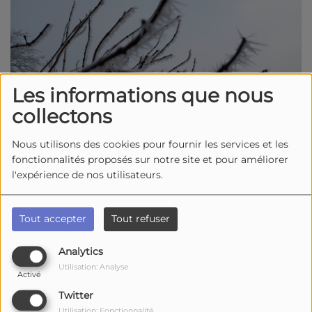
Les informations que nous
collectons
Nous utilisons des cookies pour fournir les services et les
fonctionnalités proposés sur notre site et pour améliorer
l'expérience de nos utilisateurs.
05 janvier 2026 -
2498 vues
Tout accepter
Tout refuser
Attention notre département a été placé en
vigilance orange "neige - verglas" jusqu’à ce
Analytics
mardi 6 janvier 2026, 09h.
Utilisation: Analyse
Activé
Selon les prévisions de Météo France, 15
Twitter
centimètres de neige sont attendus en début de
Utilisation: Fonctionnalité