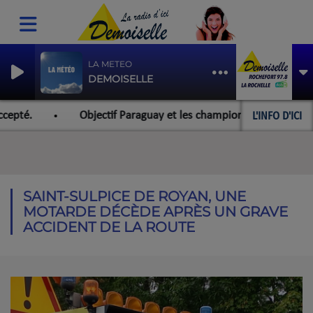
LA METEO
DEMOISELLE
L'INFO D'ICI
epté.
Objectif Paraguay et les championnats du monde pou
SAINT-SULPICE DE ROYAN, UNE
MOTARDE DÉCÈDE APRÈS UN GRAVE
ACCIDENT DE LA ROUTE