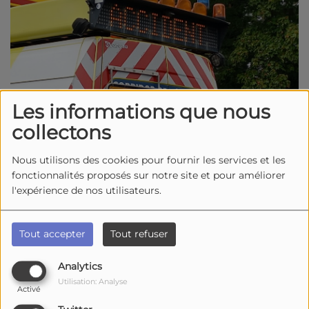
Les informations que nous
collectons
Nous utilisons des cookies pour fournir les services et les
fonctionnalités proposés sur notre site et pour améliorer
l'expérience de nos utilisateurs.
05 mai 2026 -
3285 vues
Un drame de la route à Saint-Sulpice-de-Royan, ce
Tout accepter
Tout refuser
mardi 5 mai 2026, en début d'après-midi, vers 14h15,
Analytics
après un grave accident de la route impliquant une
Utilisation: Analyse
moto et une voiture. Selon les gendarmes, le
Activé
conducteur de la voiture a tenté de dépasser un