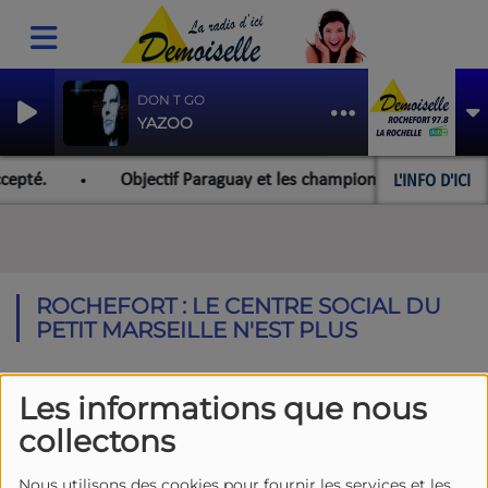
DON T GO
YAZOO
L'INFO D'ICI
cepté.
Objectif Paraguay et les championnats du monde po
ROCHEFORT : LE CENTRE SOCIAL DU
PETIT MARSEILLE N'EST PLUS
Les informations que nous
collectons
Nous utilisons des cookies pour fournir les services et les