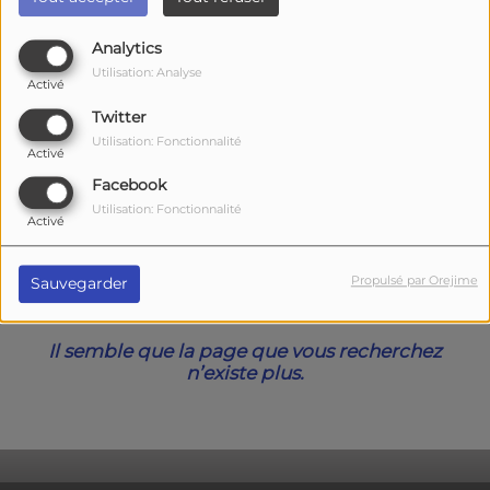
40
Analytics
Utilisation: Analyse
Activé
Twitter
Utilisation: Fonctionnalité
Activé
Facebook
Utilisation: Fonctionnalité
Activé
Oups, vous avez
Propulsé par Orejime
Sauvegarder
rencontré une erreur.
Il semble que la page que vous recherchez
n’existe plus.