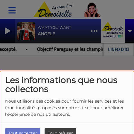
WHAT YOU WANT
ANGELE
L'INFO D'ICI
accepté.
Objectif Paraguay et les championnats du monde 
Les informations que nous
collectons
Nous utilisons des cookies pour fournir les services et les
fonctionnalités proposés sur notre site et pour améliorer
l'expérience de nos utilisateurs.
Tout accepter
Tout refuser