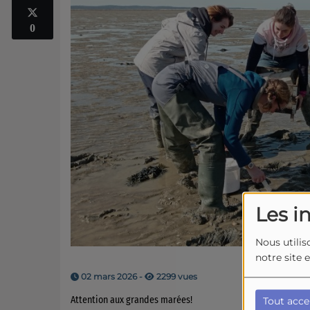
0
Les i
Nous utilis
notre site 
02 mars 2026 -
2299 vues
Attention aux grandes marées!
Tout acce