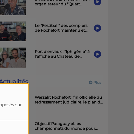
organisateur du "Quart
d'Ecu raconte Puy-du-Lac",
19ème édition.
Le "Festibal " des pompiers
de Rochefort maintenu et
placé sous le signe de la
sobriété
Port d'envaux : "Iphigénie" à
l'affiche au Château de
Panloy samedi soir
Actualités
Plus
Werzalit Rochefort : fin officielle du
redressement judiciaire, le plan de
roposés sur
la direction a été accepté.
Objectif Paraguay et les
championnats du monde pour
l'équipe rochefortaise de roller