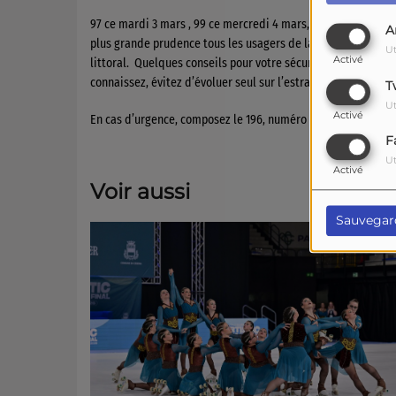
97 ce mardi 3 mars , 99 ce mercredi 4 mars, de forts coeffic
A
plus grande prudence tous les usagers de la mer, et en parti
Ut
Activé
littoral.
Quelques conseils pour votre sécurité : prenez conn
connaissez, évitez d’évoluer seul sur l’estran et informez 
T
Ut
Activé
En cas d’urgence, composez le 196, numéro national d’urgen
F
Ut
Activé
Voir aussi
Sauvegar