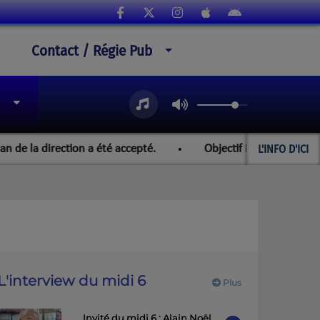
Contact / Régie Pub
L'INFO D'ICI
 direction a été accepté.
Objectif Paraguay et les champi
L'interview du midi 6
Plus
Invité du midi 6 : Alain Noël,