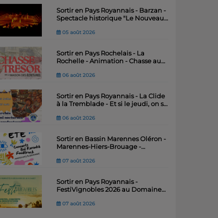
Sortir en Pays Royannais - Barzan -
Spectacle historique "Le Nouveau
Royaume" – Théâtre antique du Fâ
05 août 2026
Sortir en Pays Rochelais - La
Rochelle - Animation - Chasse au
trésor de la Maison des Ecritures
06 août 2026
Sortir en Pays Royannais - La Clide
à la Tremblade - Et si le jeudi, on se
"marais"
06 août 2026
Sortir en Bassin Marennes Oléron -
Marennes-Hiers-Brouage -
Festiv’Été : quatre soirées
07 août 2026
musicales pour animer l’été .
Sortir en Pays Royannais -
FestiVignobles 2026 au Domaine
Le Champ des Vignes – Jean du
07 août 2026
Voyage