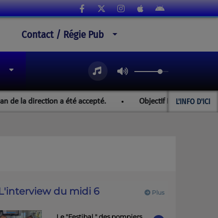
Contact / Régie Pub
L'INFO D'ICI
direction a été accepté.
Objectif Paraguay et les champio
L'interview du midi 6
Plus
Le "Festibal " des pompiers