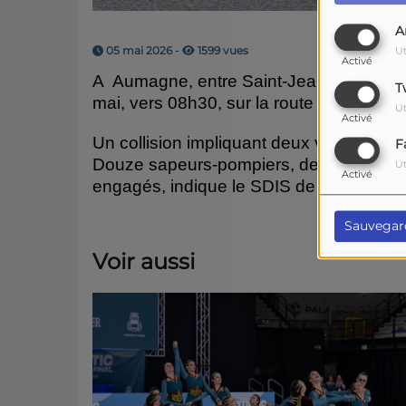
A
05 mai 2026 -
1599 vues
Ut
Activé
A Aumagne, entre Saint-Jean-d'Angély e
T
mai, vers 08h30, sur la route départeme
Ut
Activé
Un collision impliquant deux voitures de
F
Douze sapeurs-pompiers, deux ambulanc
Ut
Activé
engagés, indique le SDIS de la Charent
Sauvegar
Voir aussi