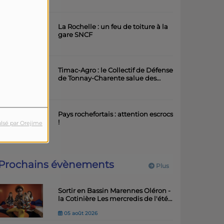
artistique
La Rochelle : un feu de toiture à la
gare SNCF
Timac-Agro : le Collectif de Défense
de Tonnay-Charente salue des
avancées importantes
Pays rochefortais : attention escrocs
!
lsé par Orejime
Prochains évènements
Plus
Sortir en Bassin Marennes Oléron -
la Cotinière Les mercredis de l'été -
Balades musicales
05 août 2026