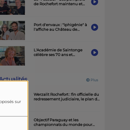
de Rochefort maintenu et
placé sous le signe de la
sobriété
Port d'envaux : "Iphigénie" à
l'affiche au Château de
Panloy samedi soir
L'Académie de Saintonge
célèbre ses 70 ans et
présente une exposition à la
Maison de la Charente-
Maritime
Actualités
Plus
Werzalit Rochefort : fin officielle du
redressement judiciaire, le plan de
roposés sur
la direction a été accepté.
Objectif Paraguay et les
championnats du monde pour
l'équipe rochefortaise de roller