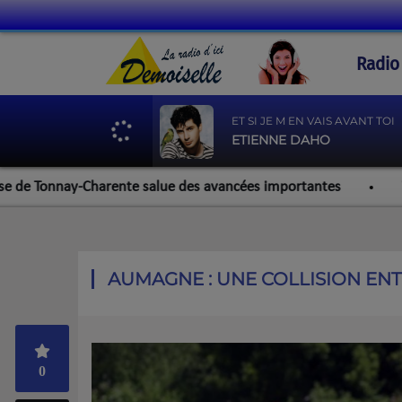
Radio
ET SI JE M EN VAIS AVANT TOI
ETIENNE DAHO
onnay-Charente salue des avancées importantes
Werzalit R
AUMAGNE : UNE COLLISION EN
0