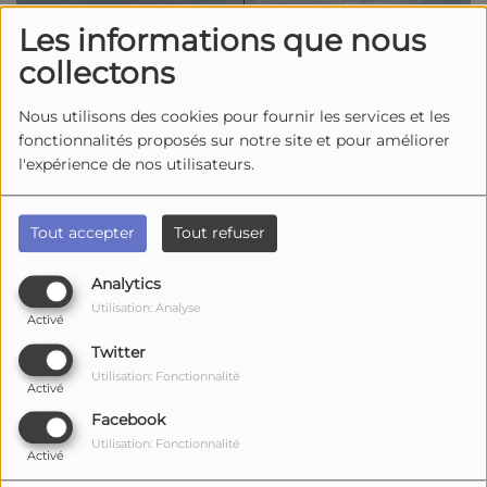
Les informations que nous
collectons
Nous utilisons des cookies pour fournir les services et les
fonctionnalités proposés sur notre site et pour améliorer
l'expérience de nos utilisateurs.
Tout accepter
Tout refuser
Analytics
Utilisation: Analyse
Activé
Twitter
01 décembre 2025 -
5192 vues
Utilisation: Fonctionnalité
Activé
La gendarmerie de Charente-Maritime lance un
appel à la vigilance, pour de faux contrôles
Facebook
routiers menés par de faux gendarmes.
Ils en
Utilisation: Fonctionnalité
Activé
profiteraient pour récupérer papiers, informations