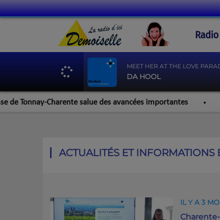
Radio
MEET HER AT THE LOVE PARA
DA HOOL
e Tonnay-Charente salue des avancées importantes
Werzali
ACTUALITÉS ET INFORMATIONS
IL Y A 3 MO
Charente-