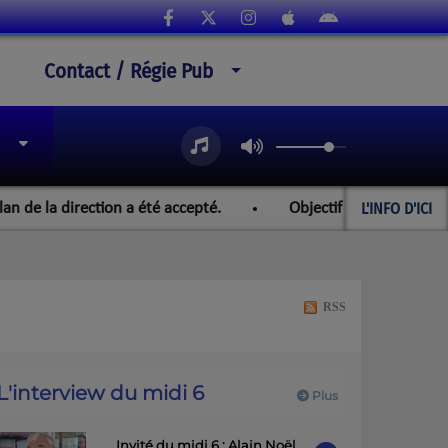
Contact / Régie Pub
L'INFO D'ICI
la direction a été accepté.
Objectif Paraguay et les cham
RSS
L'interview du midi 6
Plus
Invité du midi 6 : Alain Noël,