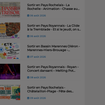
Sortir en Pays Rochelais - La
Rochelle - Animation - Chasse au
trésor de la Maison des Ecritures
06 août 2026
Sortir en Pays Royannais - La Clide
à la Tremblade - Et si le jeudi, on se
"marais"
06 août 2026
Sortir en Bassin Marennes Oléron -
Marennes-Hiers-Brouage -
Festiv’Été : quatre soirées
07 août 2026
musicales pour animer l’été .
Sortir en Pays Royannais - Royan -
Concert dansant – Melting Pot
Salsa
08 août 2026
Sortir en Pays Rochelais -
Châtelaillon-Plage - Fête des
Boucholeurs
09 août 2026