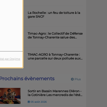
artistique
La Rochelle : un feu de toiture à la
gare SNCF
Timac-Agro : le Collectif de Défense
de Tonnay-Charente salue des
avancées importantes
TIMAC-AGRO à Tonnay-Charente :
une parcelle sur deux polluée aux
lsé par Orejime
métaux lourds
Prochains évènements
Plus
Sortir en Bassin Marennes Oléron -
la Cotinière Les mercredis de l'été -
Balades musicales
05 août 2026