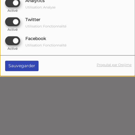
Analytics
Utilisation: Analyse
Activé
Twitter
Utilisation: Fonctionnalité
Activé
Facebook
Utilisation: Fonctionnalité
Activé
Copyright © Média plus - Demoiselle FM
Politique de
confidentialité
|
Mentions légales
Propulsé par Orejime
Sauvegarder