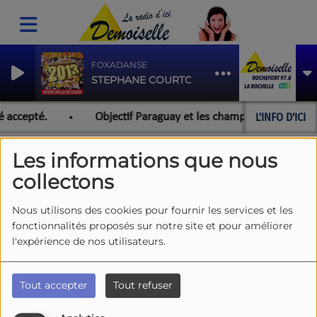
FOXADANSE
STEPHANE COURTOT RENOUX
L'INFO D'ICI
é accepté.
Objectif Paraguay et les championnats du mond
Les informations que nous
collectons
BARBEUC OU PLANCHA
RSS
Nous utilisons des cookies pour fournir les services et les
fonctionnalités proposés sur notre site et pour améliorer
l'expérience de nos utilisateurs.
Barbeuc ou Plancha ?
Tout accepter
Tout refuser