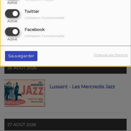
Activé
22 AOÛT 2026
Twitter
Utilisation: Fonctionnalité
Activé
Facebook
Fouras-les-Bains - L'Echappée :
Les Négresses Vertes en
Utilisation: Fonctionnalité
Activé
concert
Propulsé par Orejime
Sauvegarder
26 AOÛT 2026
Lussant - Les Mercredis Jazz
27 AOÛT 2026