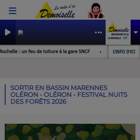
 TOI ET MOI
YACHE
L'INFO D'ICI
helle : un feu de toiture à la gare SNCF
Timac-Agro : le 
SORTIR EN BASSIN MARENNES
OLÉRON - OLÉRON - FESTIVAL NUITS
DES FORÊTS 2026