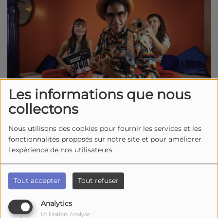
Les informations que nous
collectons
Nous utilisons des cookies pour fournir les services et les
fonctionnalités proposés sur notre site et pour améliorer
Du
05 août 2026
à 18h00
l'expérience de nos utilisateurs.
au
19 août 2026
à 18h00
La Cotinière
Tout accepter
Tout refuser
Saint Pierre d'oléron
Analytics
Utilisation: Analyse