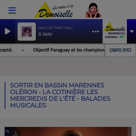
RUNNING UP THAT HILL
BORIS WAY
L'INFO D'ICI
pté.
Objectif Paraguay et les championnats du monde pou
SORTIR EN BASSIN MARENNES
OLÉRON - LA COTINIÈRE LES
MERCREDIS DE L'ÉTÉ - BALADES
MUSICALES