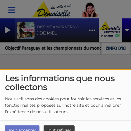
PARADISE ME AMOR VERSION MAXI
LUNE DE MIEL
L'INFO D'ICI
bjectif Paraguay et les championnats du monde pour l'équipe roch
Les informations que nous
collectons
Nous utilisons des cookies pour fournir les services et les
fonctionnalités proposés sur notre site et pour améliorer
l'expérience de nos utilisateurs.
Tout accepter
Tout refuser