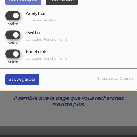
40
Analytics
Utilisation: Analyse
Activé
Twitter
Utilisation: Fonctionnalité
Activé
Facebook
Utilisation: Fonctionnalité
Activé
Oups, vous avez
Propulsé par Orejime
Sauvegarder
rencontré une erreur.
Il semble que la page que vous recherchez
n’existe plus.