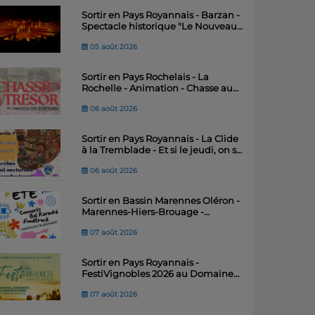
Sortir en Pays Royannais - Barzan -
Spectacle historique "Le Nouveau
Royaume" – Théâtre antique du Fâ
05 août 2026
Sortir en Pays Rochelais - La
Rochelle - Animation - Chasse au
trésor de la Maison des Ecritures
06 août 2026
Sortir en Pays Royannais - La Clide
à la Tremblade - Et si le jeudi, on se
"marais"
06 août 2026
Sortir en Bassin Marennes Oléron -
Marennes-Hiers-Brouage -
Festiv’Été : quatre soirées
07 août 2026
musicales pour animer l’été .
Sortir en Pays Royannais -
FestiVignobles 2026 au Domaine
Le Champ des Vignes – Jean du
07 août 2026
Voyage