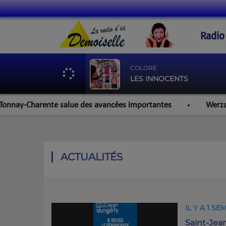
Radio
COLORE
LES INNOCENTS
ay-Charente salue des avancées importantes
Werzalit Roch
ACTUALITÉS
IL Y A 1 SE
Saint-Jean