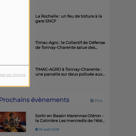
artistique
La Rochelle : un feu de toiture à la
gare SNCF
Timac-Agro : le Collectif de Défense
de Tonnay-Charente salue des
avancées importantes
TIMAC-AGRO à Tonnay-Charente :
une parcelle sur deux polluée aux
lsé par Orejime
métaux lourds
Prochains évènements
Plus
Sortir en Bassin Marennes Oléron -
la Cotinière Les mercredis de l'été -
Balades musicales
05 août 2026