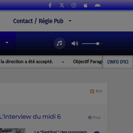
Contact / Régie Pub
L'INFO D'ICI
ction a été accepté.
Objectif Paraguay et les championna
RSS
L'interview du midi 6
Plus
Le "Festibal " des pompiers